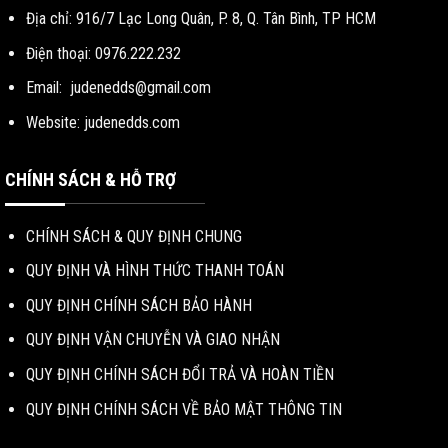
Địa chỉ: 916/7 Lạc Long Quân, P. 8, Q. Tân Bình, TP HCM
Điện thoại: 0976.222.232
Email:
judenedds@gmail.com
Website: judenedds.com
CHÍNH SÁCH & HỖ TRỢ
CHÍNH SÁCH & QUY ĐỊNH CHUNG
QUY ĐỊNH VÀ HÌNH THỨC THANH TOÁN
QUY ĐỊNH CHÍNH SÁCH BẢO HÀNH
QUY ĐỊNH VẬN CHUYỄN VÀ GIAO NHẬN
QUY ĐỊNH CHÍNH SÁCH ĐỔI TRẢ VÀ HOÀN TIỀN
QUY ĐỊNH CHÍNH SÁCH VỀ BẢO MẬT THÔNG TIN