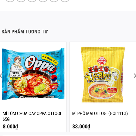
SẢN PHẨM TƯƠNG TỰ
MÌ TÔM CHUA CAY OPPA OTTOGI
MÌ PHÔ MAI OTTOGI (GÓI 111G)
65G
8.000
₫
33.000
₫