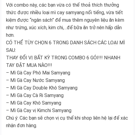
Với combo này, các bạn vừa có thể thoả thích thưởng
thức được nhiều loại mì cay samyang nổi tiếng, vừa tiết
kiệm được “ngân sách” để mua thêm nguyên liệu ăn kèm
như trứng, xúc xích, kim chi,…để bữa ăn trở nên hấp dẫn
hơn.
CÓ THỂ TÙY CHỌN 6 TRONG DANH SÁCH CÁC LOẠI MÌ
SAU:
THAY ĐỔI VỊ BẤT KỲ TRONG COMBO 6 GÓI!!! NHANH
TAY ĐẶT MUA NÀO!!!
– Mì Gà Cay Phô Mai Samyang
– Mì Gà Cay Nước Samyang
– Mì Gà Cay Double Khô Samyang
– Mì Gà Cay Cà Ri Samyang
– Mì Gà Cay Khô Samyang
– Mì Gà Cay vị Kimchi Samyang
Chú ý: Các bạn sẽ chọn vị cụ thể khi shop liên hệ lại để xác
nhận đơn hàng.