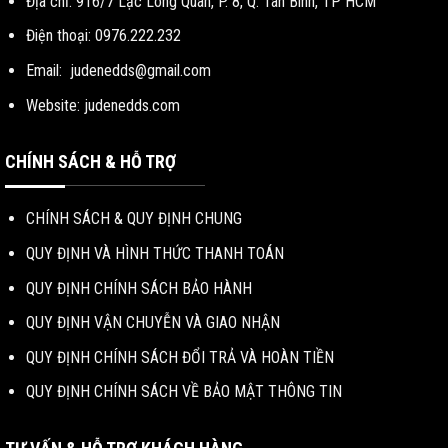
Địa chỉ: 916/7 Lạc Long Quân, P. 8, Q. Tân Bình, TP HCM
Điện thoại: 0976.222.232
Email:
judenedds@gmail.com
Website: judenedds.com
CHÍNH SÁCH & HỖ TRỢ
CHÍNH SÁCH & QUY ĐỊNH CHUNG
QUY ĐỊNH VÀ HÌNH THỨC THANH TOÁN
QUY ĐỊNH CHÍNH SÁCH BẢO HÀNH
QUY ĐỊNH VẬN CHUYỄN VÀ GIAO NHẬN
QUY ĐỊNH CHÍNH SÁCH ĐỔI TRẢ VÀ HOÀN TIỀN
QUY ĐỊNH CHÍNH SÁCH VỀ BẢO MẬT THÔNG TIN