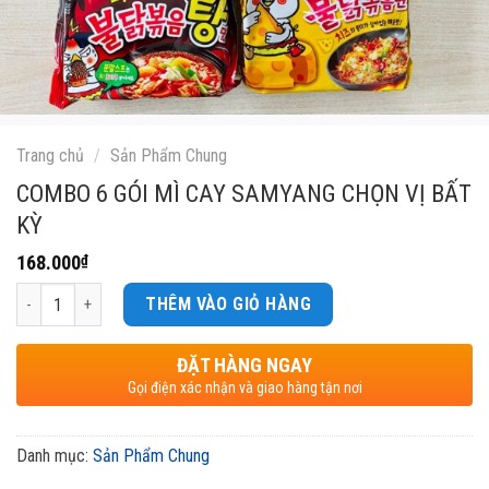
Trang chủ
/
Sản Phẩm Chung
COMBO 6 GÓI MÌ CAY SAMYANG CHỌN VỊ BẤT
KỲ
168.000
₫
Số lượng
THÊM VÀO GIỎ HÀNG
ĐẶT HÀNG NGAY
Gọi điện xác nhận và giao hàng tận nơi
Danh mục:
Sản Phẩm Chung