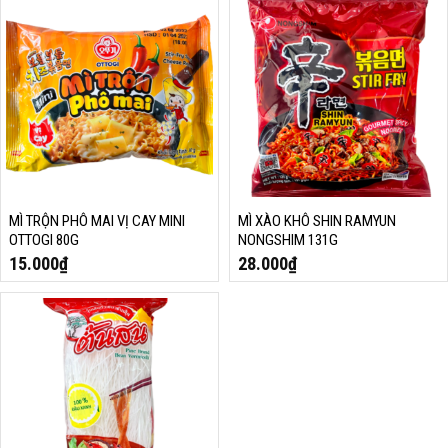
MÌ TRỘN PHÔ MAI VỊ CAY MINI
MÌ XÀO KHÔ SHIN RAMYUN
OTTOGI 80G
NONGSHIM 131G
15.000
₫
28.000
₫