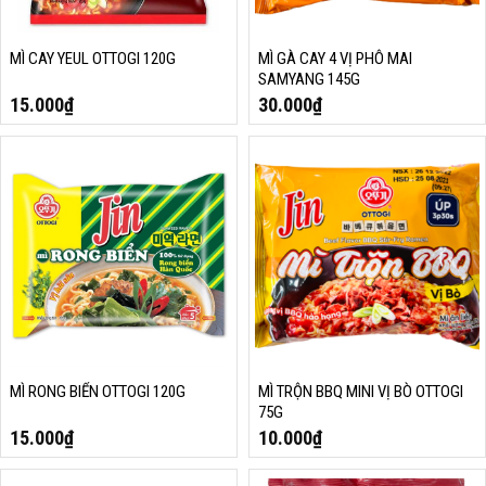
MÌ CAY YEUL OTTOGI 120G
MÌ GÀ CAY 4 VỊ PHÔ MAI
SAMYANG 145G
15.000
₫
30.000
₫
MÌ RONG BIỂN OTTOGI 120G
MÌ TRỘN BBQ MINI VỊ BÒ OTTOGI
75G
15.000
₫
10.000
₫