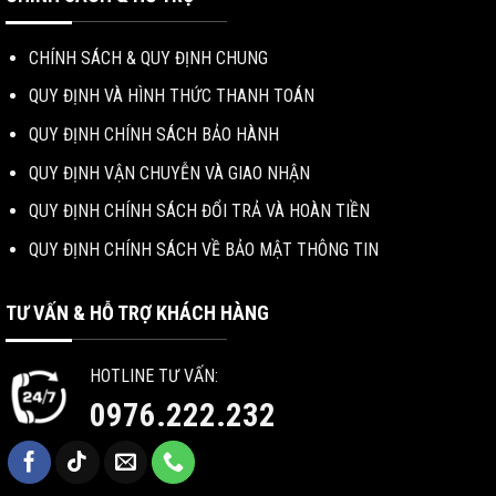
CHÍNH SÁCH & QUY ĐỊNH CHUNG
QUY ĐỊNH VÀ HÌNH THỨC THANH TOÁN
QUY ĐỊNH CHÍNH SÁCH BẢO HÀNH
QUY ĐỊNH VẬN CHUYỄN VÀ GIAO NHẬN
QUY ĐỊNH CHÍNH SÁCH ĐỔI TRẢ VÀ HOÀN TIỀN
QUY ĐỊNH CHÍNH SÁCH VỀ BẢO MẬT THÔNG TIN
TƯ VẤN & HỖ TRỢ KHÁCH HÀNG
HOTLINE TƯ VẤN:
0976.222.232