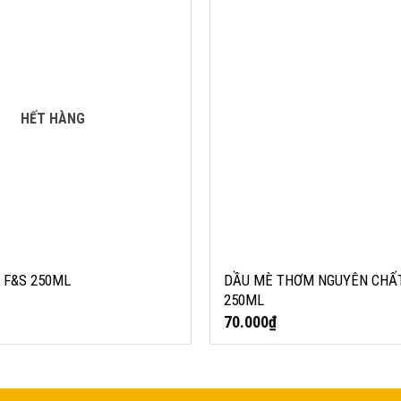
HẾT HÀNG
 F&S 250ML
DẦU MÈ THƠM NGUYÊN CHẤ
250ML
70.000
₫