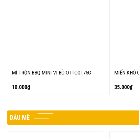
MÌ TRỘN BBQ MINI VỊ BÒ OTTOGI 75G
MIẾN KHÔ 
10.000
₫
35.000
₫
DẦU MÈ
DẦU MÈ ĐEN F&S 80ML
DẦU TÍA TÔ