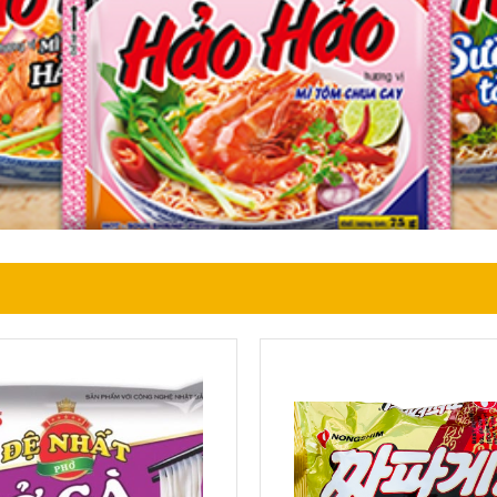
T VỊ GÀ
MÌ TƯƠNG ĐEN CHAPAGETTI
140G