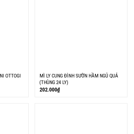
NI OTTOGI
MÌ LY CUNG ĐÌNH SƯỜN HẦM NGỦ QUẢ
(THÙNG 24 LY)
202.000
₫
MÌ LY SPAGHETTI VỊ PHÔ MAI OTTOGI 85G