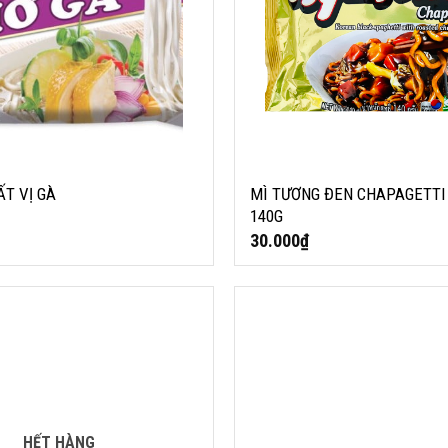
T VỊ GÀ
MÌ TƯƠNG ĐEN CHAPAGETT
140G
30.000
₫
OTTOGI 120G
CHACHARONI / SAMYANG CHA
MÌ TƯƠNG ĐEN JAJANG 140G
HẾT HÀNG