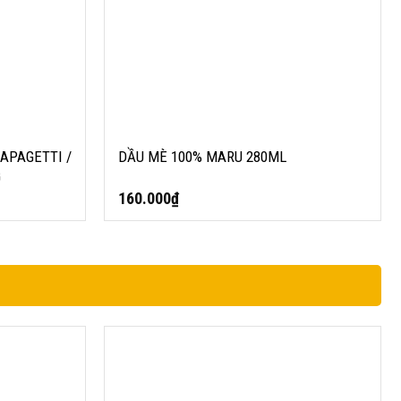
APAGETTI /
DẦU MÈ 100% MARU 280ML
G
160.000
₫
I OTTOGI
MÌ LY CUNG ĐÌNH SƯỜN HẦM NGỦ QUẢ
(THÙNG 24 LY)