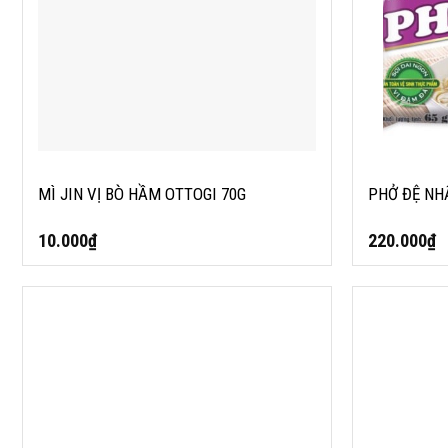
MÌ JIN VỊ BÒ HẦM OTTOGI 70G
PHỞ ĐỆ NHẤ
10.000
₫
220.000
₫
MÌ GÀ CAY VỊ KIMCHI SAMYANG 135G
MÌ BÒ HẦM 