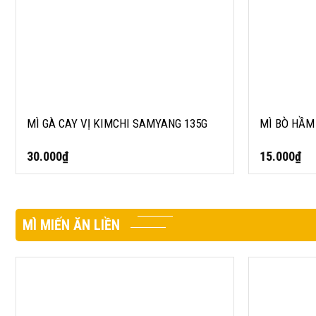
MÌ GÀ CAY VỊ KIMCHI SAMYANG 135G
MÌ BÒ HẦM
30.000
₫
15.000
₫
MÌ MIẾN ĂN LIỀN
MIẾN KHOAI LANG OTTOGI 200G
MIẾN KHÔ B