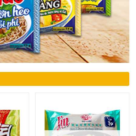
 NONGSHIM
MÌ JIN MINI VỊ TÔM CHUA CAY OTTOGI
70G