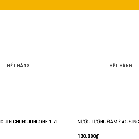
 JIN CHUNGJUNGONE 1.7L
NƯỚC TƯƠNG ĐẬM ĐẶC SINGS
HẾT HÀNG
HẾT HÀNG
G JIN CHUNGJUNGONE 1.7L
NƯỚC TƯƠNG ĐẬM ĐẶC SING
120.000
₫