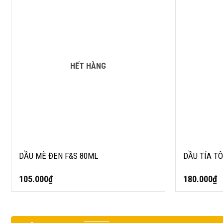
HẾT HÀNG
DẦU MÈ ĐEN F&S 80ML
DẦU TÍA TÔ
105.000
₫
180.000
₫