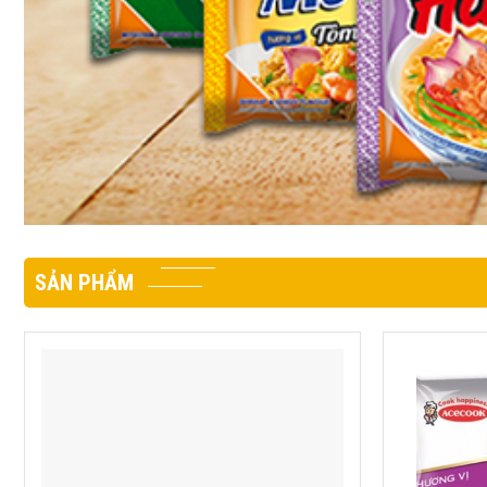
SẢN PHẨM
MÌ JIN VỊ BÒ HẦM OTTOGI 70G
PHỞ ĐỆ NHẤ