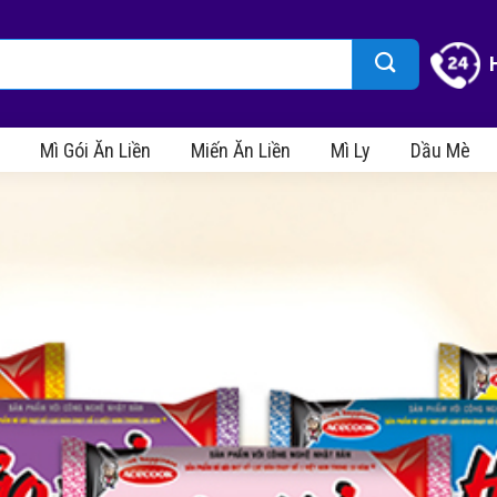
Mì Gói Ăn Liền
Miến Ăn Liền
Mì Ly
Dầu Mè