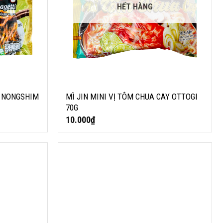
HẾT HÀNG
I NONGSHIM
MÌ JIN MINI VỊ TÔM CHUA CAY OTTOGI
70G
10.000
₫
PAGETTI /
DẦU MÈ 100% MARU 280ML