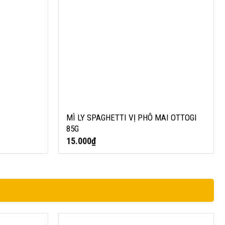
MÌ LY SPAGHETTI VỊ PHÔ MAI OTTOGI
85G
15.000
₫
 F&S 250ML
DẦU TÍA TÔ F&S 160ML