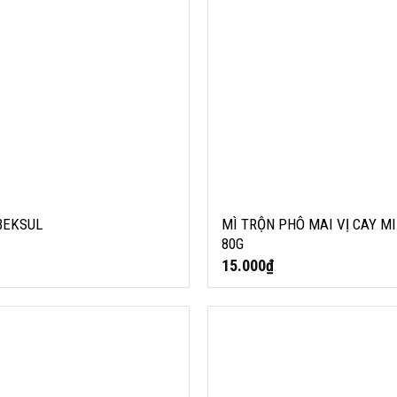
BEKSUL
MÌ TRỘN PHÔ MAI VỊ CAY MI
80G
15.000
₫
TTOGI
MÌ LY KIMCHI OTTOGI 62G