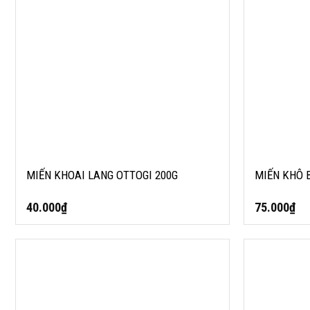
MIẾN KHOAI LANG OTTOGI 200G
MIẾN KHÔ 
40.000
₫
75.000
₫
MÌ TRỘN BBQ MINI VỊ BÒ OTTOGI 75G
MIẾN KHÔ O