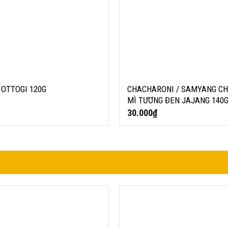
 OTTOGI 120G
CHACHARONI / SAMYANG CH
MÌ TƯƠNG ĐEN JAJANG 140
30.000
₫
EKSUL
MÌ TRỘN PHÔ MAI VỊ CAY MIN
80G