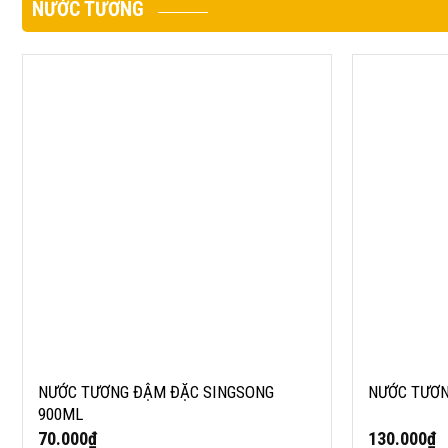
NƯỚC TƯƠNG
NƯỚC TƯƠNG ĐẬM ĐẶC SINGSONG 900ML
NƯỚC TƯƠNG
NƯỚC TƯƠNG ĐẬM ĐẶC SINGSONG
NƯỚC TƯƠN
900ML
70.000
₫
130.000
₫