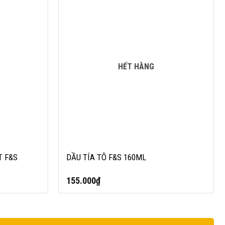
HẾT HÀNG
T F&S
DẦU TÍA TÔ F&S 160ML
155.000
₫