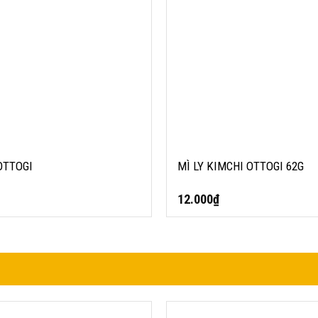
OTTOGI
MÌ LY KIMCHI OTTOGI 62G
12.000
₫
 F&S 250ML
DẦU MÈ THƠM NGUYÊN CHẤT