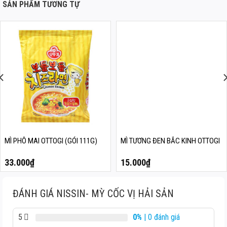
SẢN PHẨM TƯƠNG TỰ
MÌ PHÔ MAI OTTOGI (GÓI 111G)
MÌ TƯƠNG ĐEN BẮC KINH OTTOGI
33.000
₫
15.000
₫
ĐÁNH GIÁ NISSIN- MỲ CỐC VỊ HẢI SẢN
5
0%
| 0 đánh giá