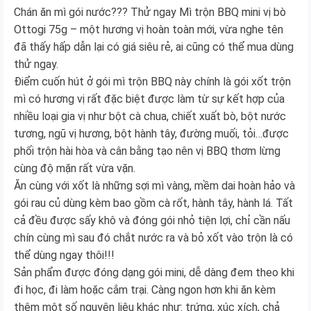
Chán ăn mì gói nước??? Thử ngay Mì trộn BBQ mini vị bò
Ottogi 75g – một hương vị hoàn toàn mới, vừa nghe tên
đã thấy hấp dẫn lại có giá siêu rẻ, ai cũng có thể mua dùng
thử ngay.
Điểm cuốn hút ở gói mì trộn BBQ này chính là gói xốt trộn
mì có hương vị rất đặc biệt được làm từ sự kết hợp của
nhiều loại gia vị như bột cà chua, chiết xuất bò, bột nước
tương, ngũ vị hương, bột hành tây, đường muối, tỏi…được
phối trộn hài hòa và cân bằng tạo nên vị BBQ thơm lừng
cùng độ mặn rất vừa vặn.
Ăn cùng với xốt là những sợi mì vàng, mềm dai hoàn hảo và
gói rau củ dùng kèm bao gồm cà rốt, hành tây, hành lá. Tất
cả đều được sấy khô và đóng gói nhỏ tiện lợi, chỉ cần nấu
chín cùng mì sau đó chắt nước ra và bỏ xốt vào trộn là có
thể dùng ngay thôi!!!
Sản phẩm được đóng dạng gói mini, dễ dàng đem theo khi
đi học, đi làm hoặc cắm trại. Càng ngon hơn khi ăn kèm
thêm một số nguyên liệu khác như: trứng, xúc xích, chả