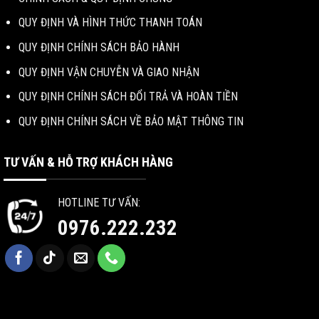
QUY ĐỊNH VÀ HÌNH THỨC THANH TOÁN
QUY ĐỊNH CHÍNH SÁCH BẢO HÀNH
QUY ĐỊNH VẬN CHUYỄN VÀ GIAO NHẬN
QUY ĐỊNH CHÍNH SÁCH ĐỔI TRẢ VÀ HOÀN TIỀN
QUY ĐỊNH CHÍNH SÁCH VỀ BẢO MẬT THÔNG TIN
TƯ VẤN & HỖ TRỢ KHÁCH HÀNG
HOTLINE TƯ VẤN:
0976.222.232