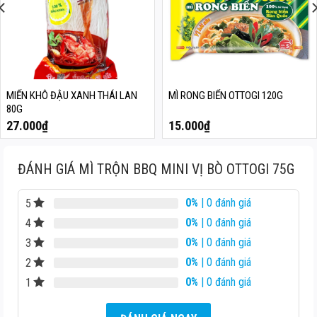
MIẾN KHÔ ĐẬU XANH THÁI LAN
MÌ RONG BIỂN OTTOGI 120G
80G
27.000
₫
15.000
₫
ĐÁNH GIÁ MÌ TRỘN BBQ MINI VỊ BÒ OTTOGI 75G
0%
| 0 đánh giá
5
0%
| 0 đánh giá
4
0%
| 0 đánh giá
3
0%
| 0 đánh giá
2
0%
| 0 đánh giá
1