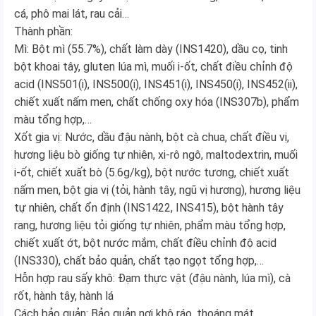
cá, phô mai lát, rau cải…
Thành phần:
Mì: Bột mì (55.7%), chất làm dày (INS1420), dầu cọ, tinh
bột khoai tây, gluten lúa mì, muối i-ốt, chất điều chỉnh độ
acid (INS501(i), INS500(i), INS451(i), INS450(i), INS452(ii),
chiết xuất nấm men, chất chống oxy hóa (INS307b), phẩm
màu tổng hợp,…
Xốt gia vị: Nước, dầu đậu nành, bột cà chua, chất điều vị,
hương liệu bò giống tự nhiên, xi-rô ngô, maltodextrin, muối
i-ốt, chiết xuất bò (5.6g/kg), bột nước tương, chiết xuất
nấm men, bột gia vị (tỏi, hành tây, ngũ vị hương), hương liệu
tự nhiên, chất ổn định (INS1422, INS415), bột hành tây
rang, hương liệu tỏi giống tự nhiên, phẩm màu tổng hợp,
chiết xuất ớt, bột nước mắm, chất điều chỉnh độ acid
(INS330), chất bảo quản, chất tạo ngọt tổng hợp,…
Hỗn hợp rau sấy khô: Đạm thực vật (đậu nành, lúa mì), cà
rốt, hành tây, hành lá
Cách bảo quản: Bảo quản nơi khô ráo, thoáng mát.