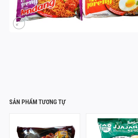
SẢN PHẨM TƯƠNG TỰ
CHACHARONI / SAMYANG
MÌ TƯƠNG ĐEN JJAJA
CHAPAGETTI / MÌ TƯƠNG ĐEN
RAMEN SAMYANG 80G
JAJANG 140G