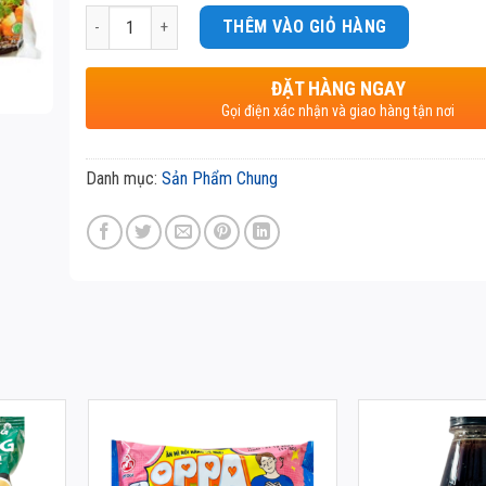
Số lượng
THÊM VÀO GIỎ HÀNG
ĐẶT HÀNG NGAY
Gọi điện xác nhận và giao hàng tận nơi
Danh mục:
Sản Phẩm Chung
NG
MÌ TRỘN HẢI SẢN HÀNH PHI
SỐT MIẾN TRỘ
OPPA OTTOGI 65G
MARU 370G