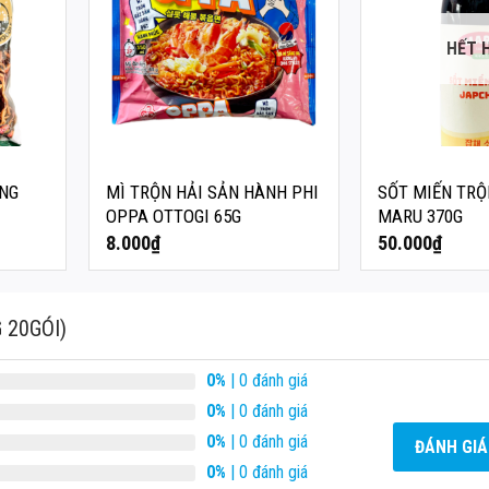
HẾT 
ANG
MÌ TRỘN HẢI SẢN HÀNH PHI
SỐT MIẾN TR
G
OPPA OTTOGI 65G
MARU 370G
8.000
₫
50.000
₫
 20GÓI)
0%
| 0 đánh giá
0%
| 0 đánh giá
0%
| 0 đánh giá
ĐÁNH GIÁ
0%
| 0 đánh giá