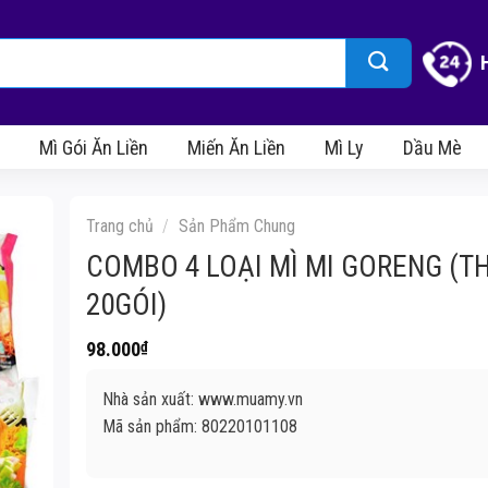
Mì Gói Ăn Liền
Miến Ăn Liền
Mì Ly
Dầu Mè
Trang chủ
/
Sản Phẩm Chung
COMBO 4 LOẠI MÌ MI GORENG (T
20GÓI)
98.000
₫
Nhà sản xuất: www.muamy.vn
Mã sản phẩm: 80220101108