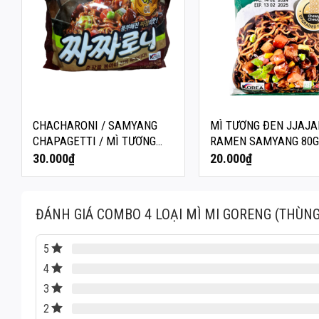
CHACHARONI / SAMYANG
MÌ TƯƠNG ĐEN JJAJ
CHAPAGETTI / MÌ TƯƠNG
RAMEN SAMYANG 80
ĐEN JAJANG 140G
30.000
₫
20.000
₫
ĐÁNH GIÁ COMBO 4 LOẠI MÌ MI GORENG (THÙNG
5
4
3
2