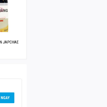
HÀNG
ỘN JAPCHAE
 NGAY