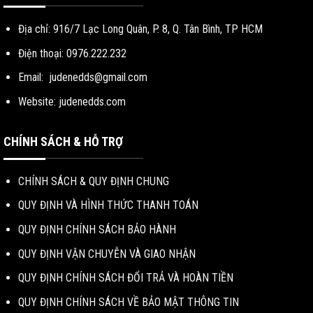
Địa chỉ: 916/7 Lạc Long Quân, P. 8, Q. Tân Bình, TP HCM
Điện thoại: 0976.222.232
Email:
judenedds@gmail.com
Website: judenedds.com
CHÍNH SÁCH & HỖ TRỢ
CHÍNH SÁCH & QUY ĐỊNH CHUNG
QUY ĐỊNH VÀ HÌNH THỨC THANH TOÁN
QUY ĐỊNH CHÍNH SÁCH BẢO HÀNH
QUY ĐỊNH VẬN CHUYỄN VÀ GIAO NHẬN
QUY ĐỊNH CHÍNH SÁCH ĐỔI TRẢ VÀ HOÀN TIỀN
QUY ĐỊNH CHÍNH SÁCH VỀ BẢO MẬT THÔNG TIN